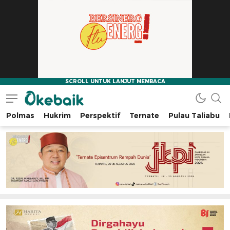
Polmas
Hukrim
Perspektif
Ternate
Pulau Taliabu
Okebaik.id
Baiknya Dibaca