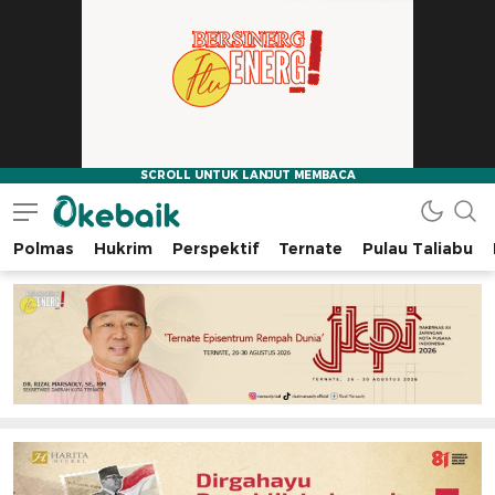
Polmas
Hukrim
Perspektif
Ternate
Pulau Taliabu
Okebaik.id
Baiknya Dibaca