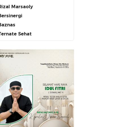
Rizal Marsaoly
Bersinergi
Baznas
Ternate Sehat