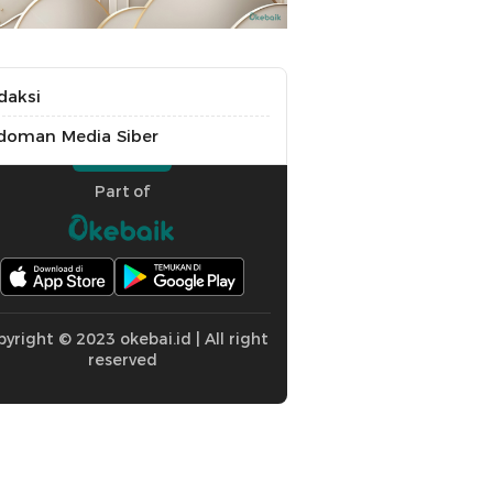
daksi
doman Media Siber
Part of
yright © 2023 okebai.id | All right
reserved