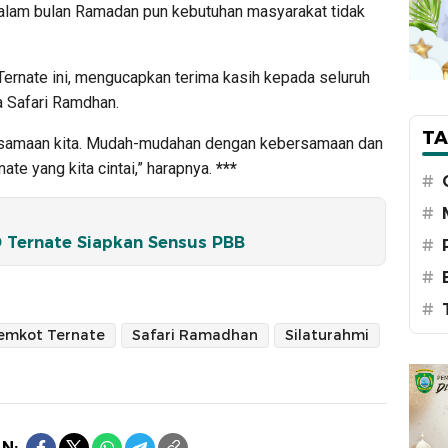
alam bulan Ramadan pun kebutuhan masyarakat tidak
.
Ternate ini, mengucapkan terima kasih kepada seluruh
a Safari Ramdhan.
TA
rsamaan kita. Mudah-mudahan dengan kebersamaan dan
te yang kita cintai,” harapnya.
***
#
#
 Ternate Siapkan Sensus PBB
#
#
#
emkot Ternate
Safari Ramadhan
Silaturahmi
N: