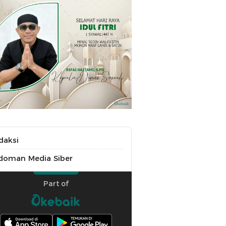
daksi
doman Media Siber
Part of