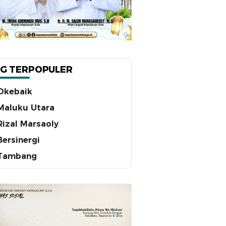
G TERPOPULER
Okebaik
Maluku Utara
Rizal Marsaoly
Bersinergi
Tambang