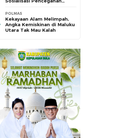
Sosialisasi Pencegahan
HIV/AIDS di SMA Pulau Hiri
POLMAS
Kekayaan Alam Melimpah,
Angka Kemiskinan di Maluku
Utara Tak Mau Kalah