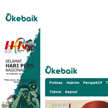
Okebaik.id
Baiknya Dibaca
Polmas
Hukrim
Perspektif
T
Tidore
Kepsul