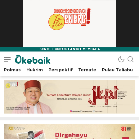
Polmas
Hukrim
Perspektif
Ternate
Pulau Taliabu
Okebaik.id
Baiknya Dibaca