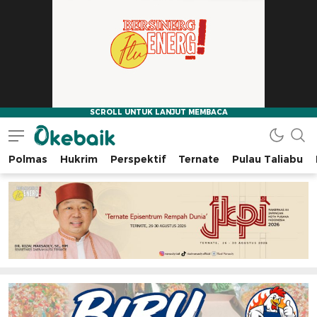
Polmas
Hukrim
Perspektif
Ternate
Pulau Taliabu
Okebaik.id
Baiknya Dibaca