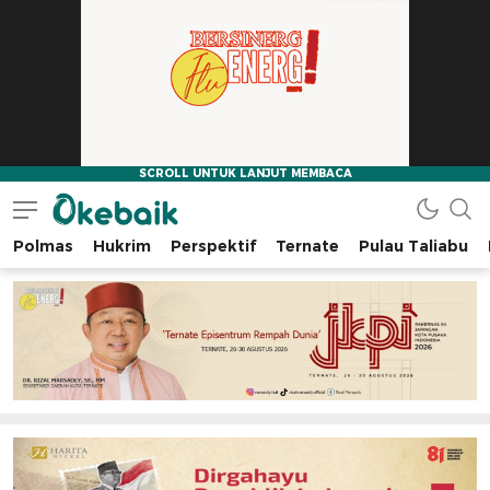
Polmas
Hukrim
Perspektif
Ternate
Pulau Taliabu
Okebaik.id
Baiknya Dibaca