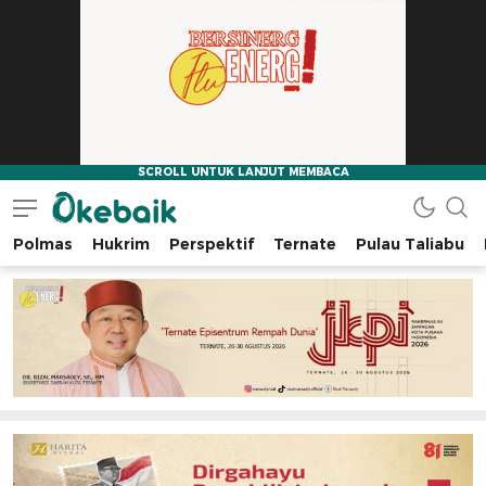
Polmas
Hukrim
Perspektif
Ternate
Pulau Taliabu
Okebaik.id
Baiknya Dibaca