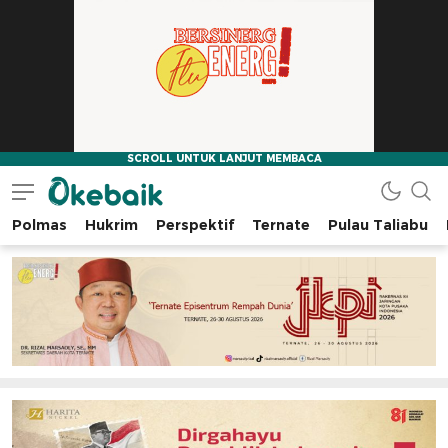
Polmas
Hukrim
Perspektif
Ternate
Pulau Taliabu
Okebaik.id
Baiknya Dibaca