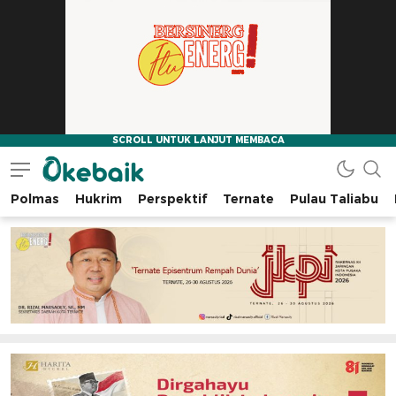
Polmas
Hukrim
Perspektif
Ternate
Pulau Taliabu
Okebaik.id
Baiknya Dibaca