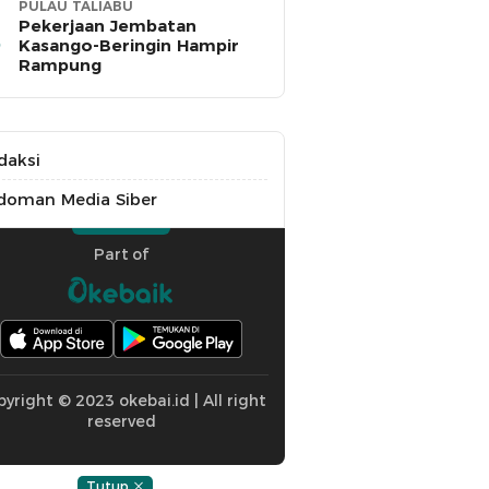
PULAU TALIABU
Pekerjaan Jembatan
Kasango-Beringin Hampir
Rampung
daksi
doman Media Siber
Part of
yright © 2023 okebai.id | All right
reserved
Tutup