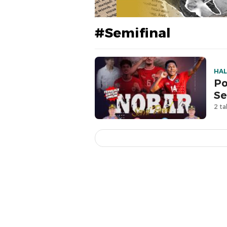
#Semifinal
HA
Po
Se
2 ta