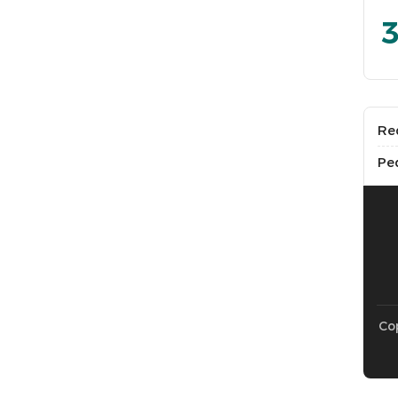
3
Re
Pe
Cop