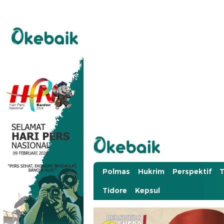
Okebaik.id
Baiknya Dibaca
Polmas
Hukrim
Perspektif
T
Tidore
Kepsul