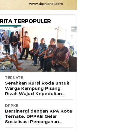
RITA TERPOPULER
TERNATE
Serahkan Kursi Roda untuk
Warga Kampung Pisang,
Rizal: Wujud Kepedulian
Pemkot dan Baznas Ternate
DPPKB
Bersinergi dengan KPA Kota
Ternate, DPPKB Gelar
Sosialisasi Pencegahan
HIV/AIDS di SMA Pulau Hiri