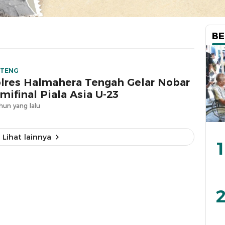
BE
LTENG
lres Halmahera Tengah Gelar Nobar
mifinal Piala Asia U-23
hun yang lalu
Lihat lainnya
1
2