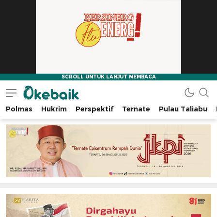
Polmas
Hukrim
Perspektif
Ternate
Pulau Taliabu
Okebaik.id
Baiknya Dibaca