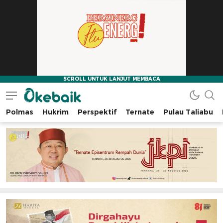
Polmas
Hukrim
Perspektif
Ternate
Pulau Taliabu
Okebaik.id
Baiknya Dibaca