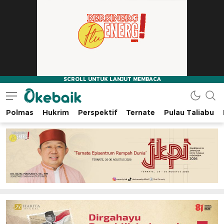
Polmas
Hukrim
Perspektif
Ternate
Pulau Taliabu
Okebaik.id
Baiknya Dibaca