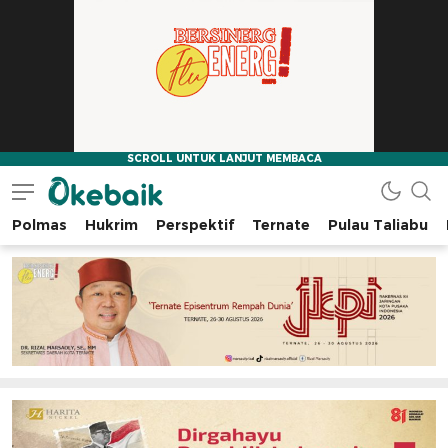
Polmas
Hukrim
Perspektif
Ternate
Pulau Taliabu
Okebaik.id
Baiknya Dibaca