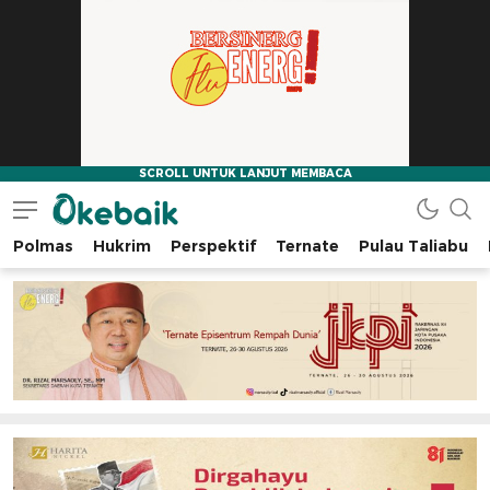
Polmas
Hukrim
Perspektif
Ternate
Pulau Taliabu
Okebaik.id
Baiknya Dibaca