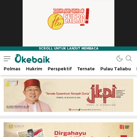
Polmas
Hukrim
Perspektif
Ternate
Pulau Taliabu
Okebaik.id
Baiknya Dibaca