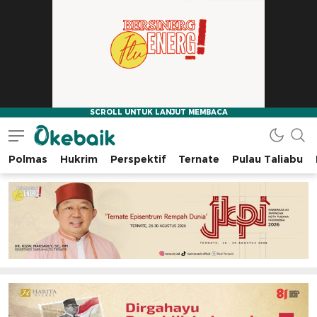
Polmas
Hukrim
Perspektif
Ternate
Pulau Taliabu
Okebaik.id
Baiknya Dibaca