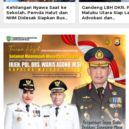
Kehilangan Nyawa Saat ke
Gandeng LBH DKR, P
Sekolah, Pemda Halut dan
Maluku Utara Siap L
NHM Didesak Siapkan Bus
Advokasi dan
untuk Siswa
Pendampingan Huk
untuk Pelajar