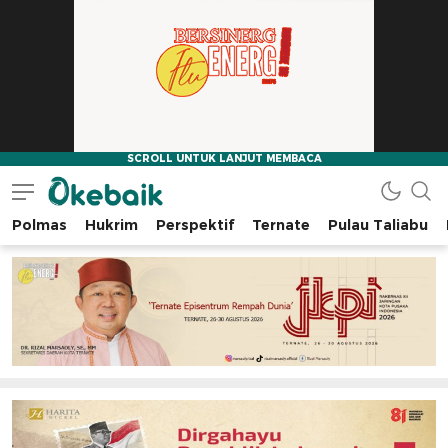
Polmas
Hukrim
Perspektif
Ternate
Pulau Taliabu
Okebaik.id
Baiknya Dibaca