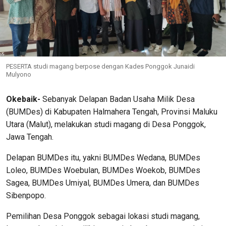
PESERTA studi magang berpose dengan Kades Ponggok Junaidi
Mulyono
Okebaik-
Sebanyak Delapan Badan Usaha Milik Desa
(BUMDes) di Kabupaten Halmahera Tengah, Provinsi Maluku
Utara (Malut), melakukan studi magang di Desa Ponggok,
Jawa Tengah.
Delapan BUMDes itu, yakni BUMDes Wedana, BUMDes
Loleo, BUMDes Woebulan, BUMDes Woekob, BUMDes
Sagea, BUMDes Umiyal, BUMDes Umera, dan BUMDes
Sibenpopo.
Pemilihan Desa Ponggok sebagai lokasi studi magang,