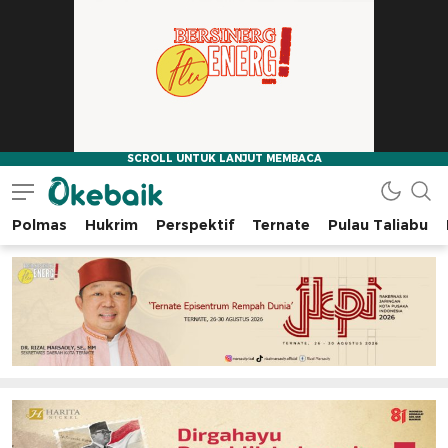
Polmas
Hukrim
Perspektif
Ternate
Pulau Taliabu
Okebaik.id
Baiknya Dibaca